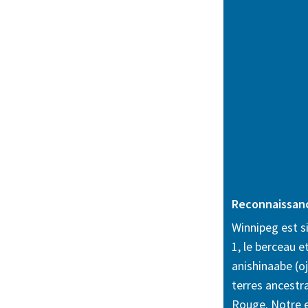
Reconnaissanc
Winnipeg est sit
1, le berceau e
anishinaabe (oj
terres ancestra
Rouge. Notre e