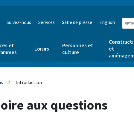
Suivez-nous
Services
Salle de presse
English
Construct
ces et
Personnes et
Loisirs
et
rammes
culture
aménagem
ns
Introduction
oire aux questions