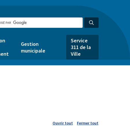
ion
Service
Gestion
311 de la
municipale
ent
Ville
Ouvrir tout
Fermer tout