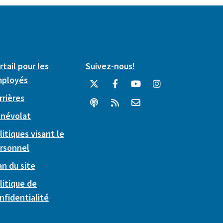
rtail pour les
Suivez-nous!
ployés
rrières
névolat
litiques visant le
rsonnel
an du site
litique de
nfidentialité