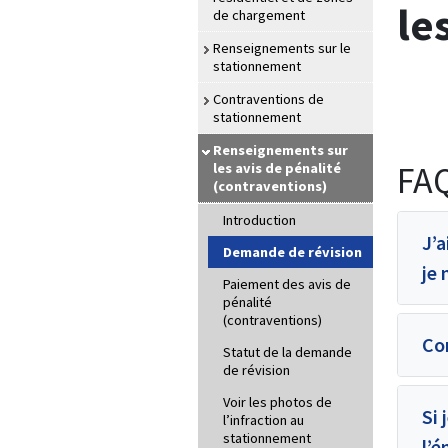
le
de chargement
Renseignements sur le
stationnement
Contraventions de
stationnement
Renseignements sur
FAQ
les avis de pénalité
(contraventions)
Introduction
J’a
Demande de révision
je 
Paiement des avis de
pénalité
(contraventions)
Co
Statut de la demande
de révision
Voir les photos de
Si 
l’infraction au
stationnement
l’é