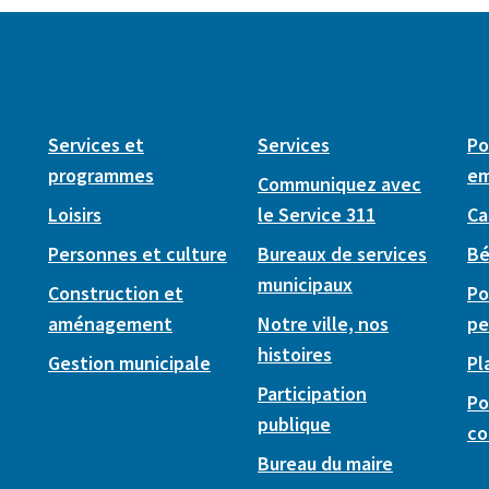
Services et
Services
Po
programmes
em
Communiquez avec
Loisirs
le Service 311
Ca
Personnes et culture
Bureaux de services
Bé
municipaux
Construction et
Po
aménagement
Notre ville, nos
pe
histoires
Gestion municipale
Pl
Participation
Po
publique
co
Bureau du maire