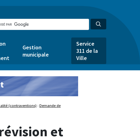
ion
Service
Gestion
311 de la
municipale
ent
Ville
t
alité (contraventions)
:
Demande de
révision et