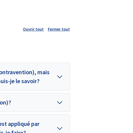
Ouvrir tout
Fermer tout
contravention), mais
uis-je le savoir?
ion)?
 est appliqué par
s-je faire?