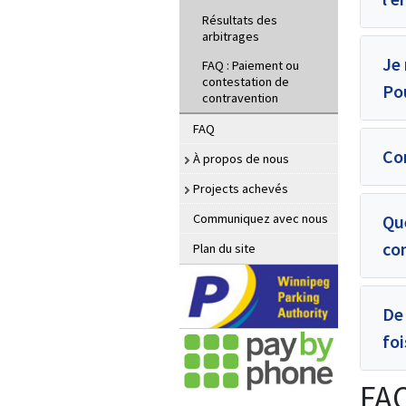
Résultats des
arbitrages
Je 
FAQ : Paiement ou
contestation de
Po
contravention
FAQ
Co
À propos de nous
Projects achevés
Que
Communiquez avec nous
co
Plan du site
De 
foi
FAQ