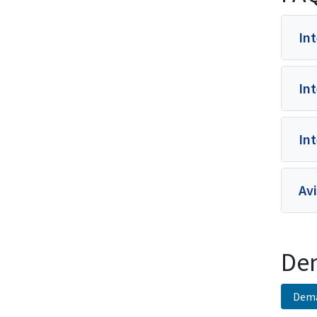
Int
Int
Int
Av
Dem
Dema