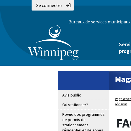
Se connecter
Bureaux de services municipaux
Servi
prog
Maga
Avis public
Page d’acc
révision
Où stationner?
Revue des programmes
FA
de permis de
stationnement
résidentiel et de zones