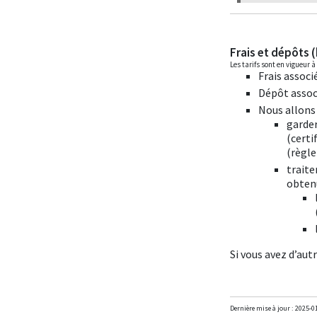
Frais et dépôts (
Les tarifs sont en vigueur à
Frais associ
Dépôt associ
Nous allons 
garder
(certi
(règle
traite
obtenu
Si vous avez d’au
Dernière mise à jour :
2025-0