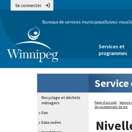
Se connecter
Bureaux de services municipaux
Suivez-nous
S
Services et
programmes
Service
Recyclage et déchets
ménagers
Page d’accueil
:
Service 
de nivellement de lot
Eau
Nivell
Eaux usées