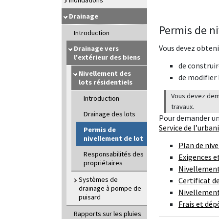
Inondations
Drainage
Permis de ni
Introduction
Vous devez obteni
Drainage vers
l'extérieur des biens
de construir
Nivellement des
de modifier 
lots résidentiels
Vous devez dema
Introduction
travaux.
Drainage des lots
Pour demander un 
Service de l’urba
Permis de
nivellement de lot
Plan de niv
Responsabilités des
Exigences e
propriétaires
Nivellement
Systèmes de
Certificat d
drainage à pompe de
Nivellement
puisard
Frais et dép
Rapports sur les pluies