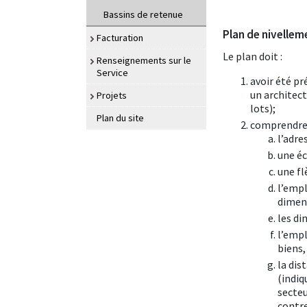
Bassins de retenue
Plan de nivellem
Facturation
Le plan doit :
Renseignements sur le
Service
avoir été pr
un architect
Projets
lots);
Plan du site
comprendre l
l’adre
une éc
une fl
l’empl
dimen
les di
l’empl
biens,
la dis
(indiq
secteu
contre