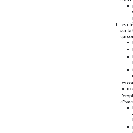
les él
sur le
qui so
les co
pourc
l’empl
d’évac