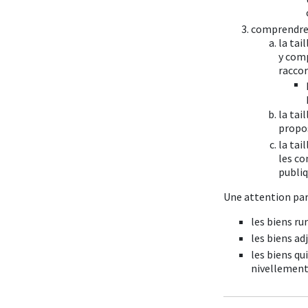
comprendre d
la tai
y comp
raccor
la tai
propos
la tai
les co
publiq
Une attention part
les biens ru
les biens a
les biens qu
nivellement 